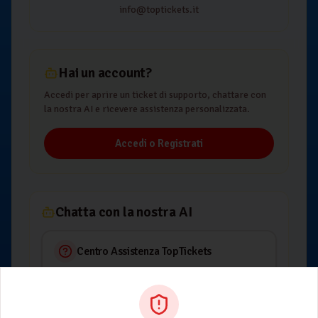
info@toptickets.it
Hai un account?
Accedi per aprire un ticket di supporto, chattare con
la nostra AI e ricevere assistenza personalizzata.
Accedi o Registrati
Chatta con la nostra AI
Centro Assistenza
TopTickets