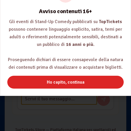
Avviso contenuti 16+
Ciao! 👋
Come posso aiutarti oggi?
Gli eventi di Stand-Up Comedy pubblicati su
TopTickets
possono contenere linguaggio esplicito, satira, temi per
Come acquisto un biglietto?
adulti o riferimenti potenzialmente sensibili, destinati a
un pubblico di
16 anni o più
.
Come recupero la password?
Proseguendo dichiari di essere consapevole della natura
Come posso pagare?
dei contenuti prima di visualizzare o acquistare biglietti.
Ho capito, continua
TopTickets.Store — Piattaforma italiana per spettacoli ed